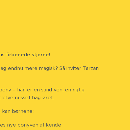
s firbenede stjerne!
🐴✨
sdag endnu mere magisk? Så inviter Tarzan
pony – han er en sand ven, en rigtig
 blive nusset bag øret.
, kan børnene:
res nye ponyven at kende