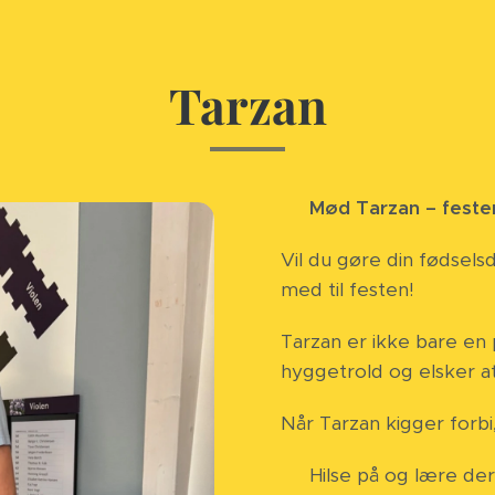
Tarzan
🎉
Mød Tarzan – festen
Vil du gøre din fødsel
med til festen!
Tarzan er ikke bare en 
hyggetrold og elsker at
Når Tarzan kigger forbi
🐴 Hilse på og lære de