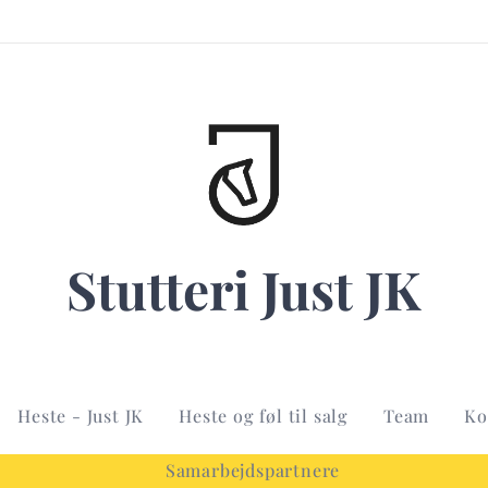
Stutteri Just JK
Heste - Just JK
Heste og føl til salg
Team
Ko
Samarbejdspartnere