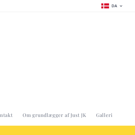
DA
ntakt
Om grundlægger af Just JK
Galleri