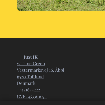
📍
Just JK
v/Trine Green
Vestermarksvej 16, Åbøl
6520 Toftlund
Denmark
+4521633222
CVR: 45336107