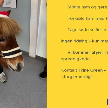
🧽 Strigle ham og gøre
🥕 Forkæle ham med ha
📸 Tage søde selfies 
Ingen ridning – kun ma
📍
Vi kommer til jer!
Ta
sprede glæde.
Kontakt
Trine Green
– 
uforglemmelig! 🎈🐴