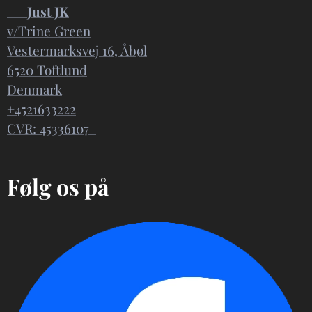
📍
Just JK
v/Trine Green
Vestermarksvej 16, Åbøl
6520 Toftlund
Denmark
+4521633222
CVR: 45336107
Følg os på