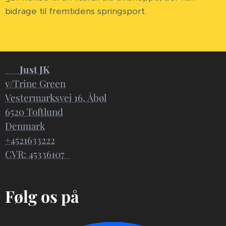
bidrage til fremtidens springsport.
📍
Just JK
v/Trine Green
Vestermarksvej 16, Åbøl
6520 Toftlund
Denmark
+4521633222
CVR: 45336107
Følg os på