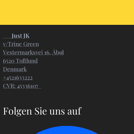
📍
Just JK
v/Trine Green
Vestermarksvej 16, Åbøl
6520 Toftlund
Denmark
+4521633222
CVR: 45336107
Folgen Sie uns auf